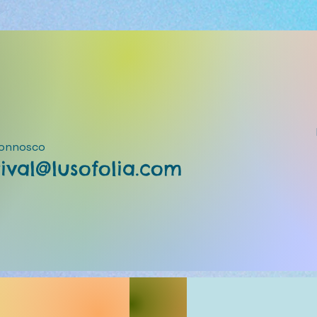
connosco
tival@lusofolia.com