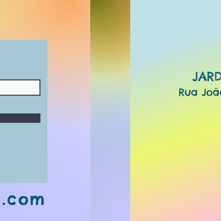
JAR
​Rua Joã
a.com