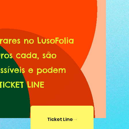
A
rares no LusoFolia
uros cada, são
issíveis e podem
TICKET LINE
Ticket Line