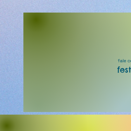
fale 
fes