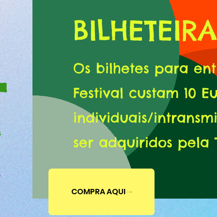
BILHETEIR
Os bilhetes para ent
Festival custam 10 E
individuais/intransm
ser adquiridos pela 
COMPRA AQUI